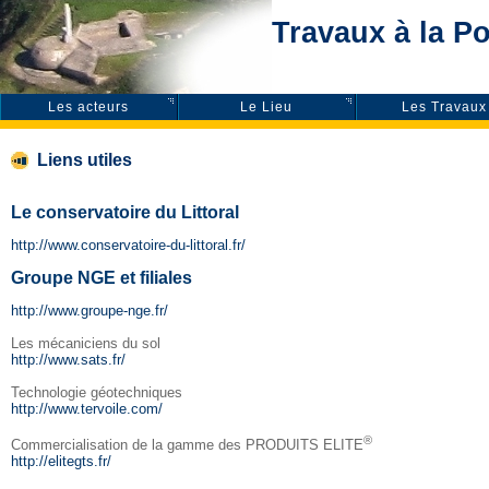
Travaux à la P
Les acteurs
Le Lieu
Les Travaux
Liens utiles
Le conservatoire du Littoral
http://www.conservatoire-du-littoral.fr/
Groupe NGE et filiales
http://www.groupe-nge.fr/
Les mécaniciens du sol
http://www.sats.fr/
Technologie géotechniques
http://www.tervoile.com/
®
Commercialisation de la gamme des PRODUITS ELITE
http://elitegts.fr/